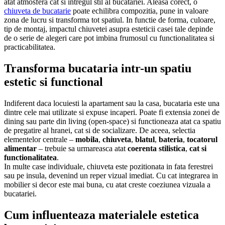
atat atmosfera cat si intregul stil al bucatariei. Aleasa corect, o
chiuveta de bucatarie
poate echilibra compozitia, pune in valoare
zona de lucru si transforma tot spatiul. In functie de forma, culoare,
tip de montaj, impactul chiuvetei asupra esteticii casei tale depinde
de o serie de alegeri care pot imbina frumosul cu functionalitatea si
practicabilitatea.
Transforma bucataria intr-un spatiu
estetic si functional
Indiferent daca locuiesti la apartament sau la casa, bucataria este una
dintre cele mai utilizate si expuse incaperi. Poate fi extensia zonei de
dining sau parte din living (open-space) si functioneaza atat ca spatiu
de pregatire al hranei, cat si de socializare. De aceea, selectia
elementelor centrale –
mobila
,
chiuveta
,
blatul
,
bateria
,
tocatorul
alimentar
– trebuie sa urmareasca atat
coerenta stilistica
,
cat si
functionalitatea
.
In multe case individuale, chiuveta este pozitionata in fata ferestrei
sau pe insula, devenind un reper vizual imediat. Cu cat integrarea in
mobilier si decor este mai buna, cu atat creste coeziunea vizuala a
bucatariei.
Cum influenteaza materialele estetica