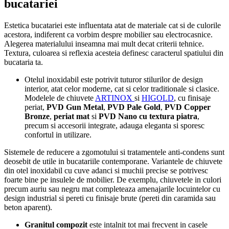
bucatariei
Estetica bucatariei este influentata atat de materiale cat si de culorile
acestora, indiferent ca vorbim despre mobilier sau electrocasnice.
Alegerea materialului inseamna mai mult decat criterii tehnice.
Textura, culoarea si reflexia acesteia definesc caracterul spatiului din
bucataria ta.
Otelul inoxidabil este potrivit tuturor stilurilor de design
interior, atat celor moderne, cat si celor traditionale si clasice.
Modelele de chiuvete
ARTINOX
si
HIGOLD
, cu finisaje
periat,
PVD Gun Metal
,
PVD Pale Gold
,
PVD Copper
Bronze
,
periat mat
si
PVD Nano cu textura piatra
,
precum si accesorii integrate, adauga eleganta si sporesc
confortul in utilizare.
Sistemele de reducere a zgomotului si tratamentele anti-condens sunt
deosebit de utile in bucatariile contemporane. Variantele de chiuvete
din otel inoxidabil cu cuve adanci si muchii precise se potrivesc
foarte bine pe insulele de mobilier. De exemplu, chiuvetele in culori
precum auriu sau negru mat completeaza amenajarile locuintelor cu
design industrial si pereti cu finisaje brute (pereti din caramida sau
beton aparent).
Granitul compozit
este intalnit tot mai frecvent in casele